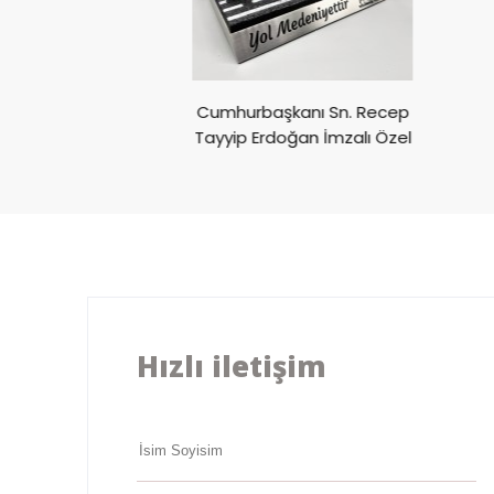
ivali CUPRA
Cumhurbaşkanı Sn. Recep
ülü
Tayyip Erdoğan İmzalı Özel
Ödül
Hızlı iletişim