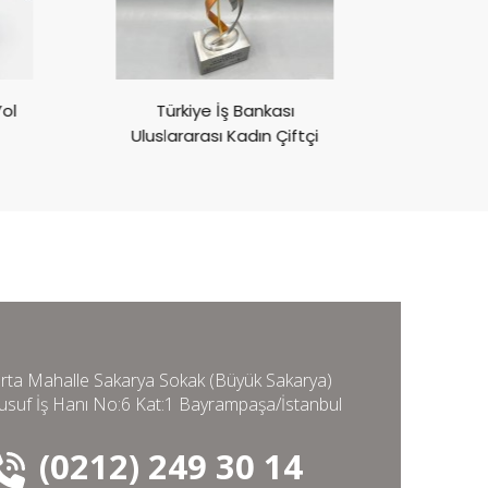
Türkiye İş Bankası
Göz Vakfı 
Uluslararası Kadın Çiftçi
Aya
Ödülleri
rta Mahalle Sakarya Sokak (Büyük Sakarya)
usuf İş Hanı No:6 Kat:1 Bayrampaşa/İstanbul
(0212) 249 30 14