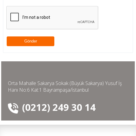
Orta Mahalle Sakarya Sokak (Büyük Sakarya) Yusuf İş
Hanı No:6 Kat:1 Bayrampaşa/İstanbul
(0212) 249 30 14