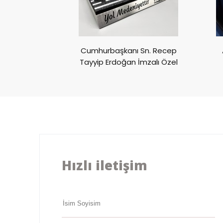
ivali CUPRA
Cumhurbaşkanı Sn. Recep
ülü
Tayyip Erdoğan İmzalı Özel
Ödül
Hızlı iletişim