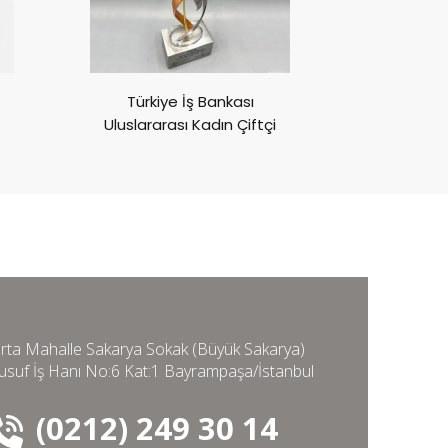
Türkiye İş Bankası
Göz Vakfı 
Uluslararası Kadın Çiftçi
Aya
Ödülleri
rta Mahalle Sakarya Sokak (Büyük Sakarya)
usuf İş Hanı No:6 Kat:1 Bayrampaşa/İstanbul
(0212) 249 30 14