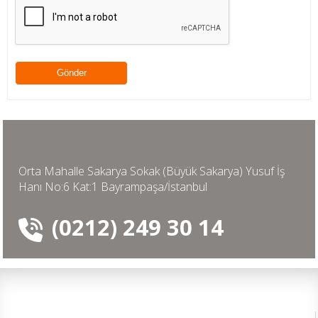
Orta Mahalle Sakarya Sokak (Büyük Sakarya) Yusuf İş
Hanı No:6 Kat:1 Bayrampaşa/İstanbul
(0212) 249 30 14