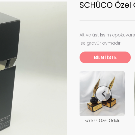
SCHÜCO Özel 
Alt ve üst kısım epokuva
ise gravür oymadır.
BİLGİ İSTE
Scrikss Özel Ödülü