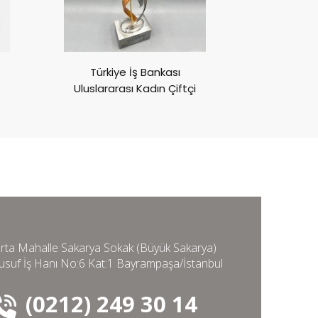
Türkiye İş Bankası
Göz Vakfı 
Uluslararası Kadın Çiftçi
Aya
Ödülleri
rta Mahalle Sakarya Sokak (Büyük Sakarya)
usuf İş Hanı No:6 Kat:1 Bayrampaşa/İstanbul
(0212) 249 30 14