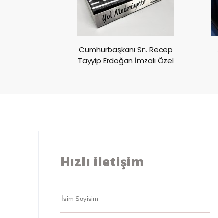
ivali CUPRA
Cumhurbaşkanı Sn. Recep
ülü
Tayyip Erdoğan İmzalı Özel
Ödül
Hızlı iletişim