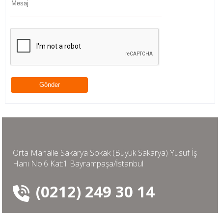
Orta Mahalle Sakarya Sokak (Büyük Sakarya) Yusuf İş
Hanı No:6 Kat:1 Bayrampaşa/İstanbul
(0212) 249 30 14