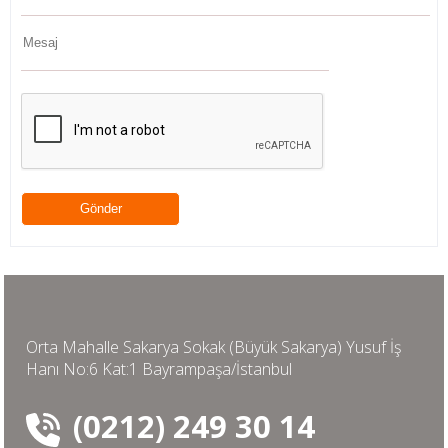
Orta Mahalle Sakarya Sokak (Büyük Sakarya) Yusuf İş
Hanı No:6 Kat:1 Bayrampaşa/İstanbul
(0212) 249 30 14