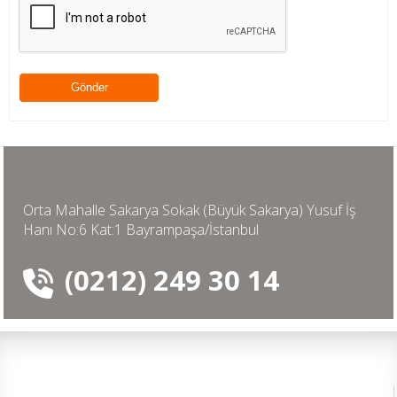
Orta Mahalle Sakarya Sokak (Büyük Sakarya) Yusuf İş
Hanı No:6 Kat:1 Bayrampaşa/İstanbul
(0212) 249 30 14