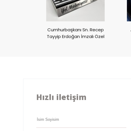
ivali CUPRA
Cumhurbaşkanı Sn. Recep
ülü
Tayyip Erdoğan İmzalı Özel
Ödül
Hızlı iletişim