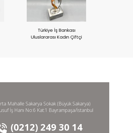
Türkiye İş Bankası
Göz Vakfı 
Uluslararası Kadın Çiftçi
Aya
Ödülleri
rta Mahalle Sakarya Sokak (Büyük Sakarya)
usuf İş Hanı No:6 Kat:1 Bayrampaşa/İstanbul
(0212) 249 30 14