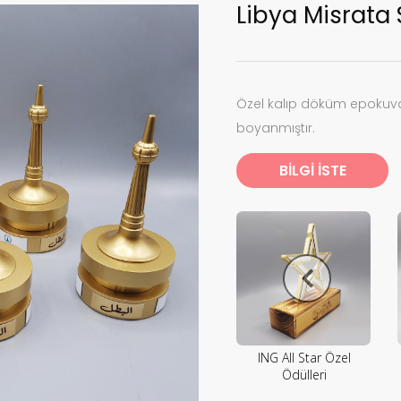
Libya Misrata
Özel kalıp döküm epokuvar
boyanmıştır.
BİLGİ İSTE
ING All Star Özel
Ödülleri