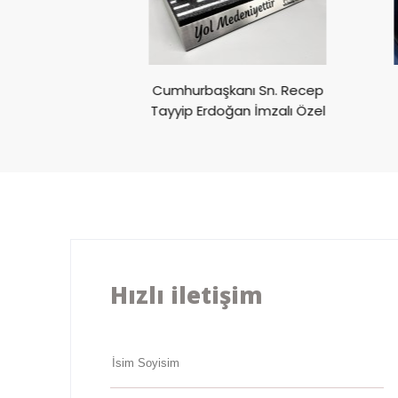
ivali CUPRA
Cumhurbaşkanı Sn. Recep
ülü
Tayyip Erdoğan İmzalı Özel
Ödül
Hızlı iletişim