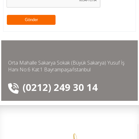
Orta Mahalle Sakarya Sokak (Büyük Sakarya) Yusuf İş
Hanı No:6 Kat:1 Bayrampaşa/İstanbul
(0212) 249 30 14