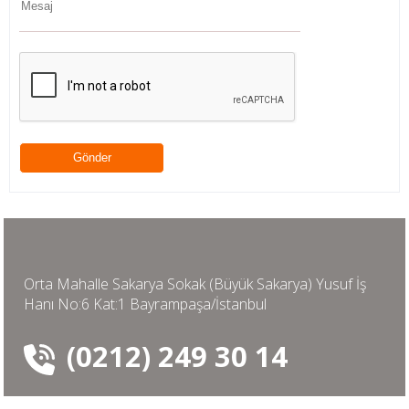
Orta Mahalle Sakarya Sokak (Büyük Sakarya) Yusuf İş
Hanı No:6 Kat:1 Bayrampaşa/İstanbul
(0212) 249 30 14