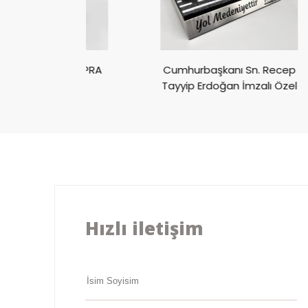
ivali CUPRA
Cumhurbaşkanı Sn. Recep
ülü
Tayyip Erdoğan İmzalı Özel
Ödül
Hızlı iletişim