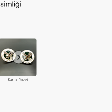
isimliği
Kartal Rozet