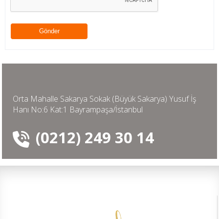
Orta Mahalle Sakarya Sokak (Büyük Sakarya) Yusuf İş
Hanı No:6 Kat:1 Bayrampaşa/İstanbul
(0212) 249 30 14