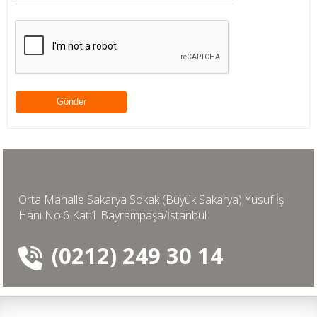
Orta Mahalle Sakarya Sokak (Büyük Sakarya) Yusuf İş
Hanı No:6 Kat:1 Bayrampaşa/İstanbul
(0212) 249 30 14