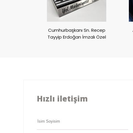
ivali CUPRA
Cumhurbaşkanı Sn. Recep
ülü
Tayyip Erdoğan İmzalı Özel
Ödül
Hızlı iletişim