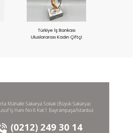
Türkiye İş Bankası
Göz Vakfı 
Uluslararası Kadın Çiftçi
Aya
Ödülleri
rta Mahalle Sakarya Sokak (Büyük Sakarya)
usuf İş Hanı No:6 Kat:1 Bayrampaşa/İstanbul
(0212) 249 30 14