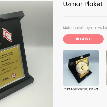
Uzmar Plaket
Metal gravür oymalı ve k
BİLGİ İSTE
Yurt Madenciliği Plaket