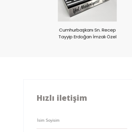
ivali CUPRA
Cumhurbaşkanı Sn. Recep
ülü
Tayyip Erdoğan İmzalı Özel
Ödül
Hızlı iletişim