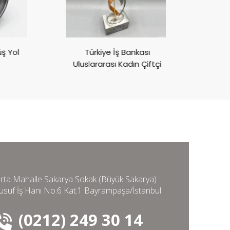
Türkiye İş Bankası
Göz Vakfı 
Uluslararası Kadın Çiftçi
Aya
Ödülleri
rta Mahalle Sakarya Sokak (Büyük Sakarya)
usuf İş Hanı No:6 Kat:1 Bayrampaşa/İstanbul
(0212) 249 30 14