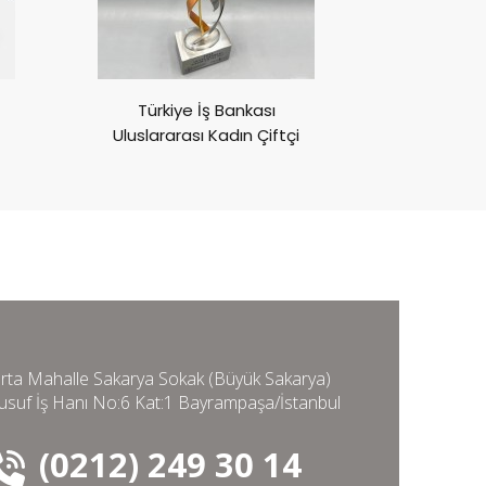
Türkiye İş Bankası
Göz Vakfı 
Uluslararası Kadın Çiftçi
Aya
Ödülleri
rta Mahalle Sakarya Sokak (Büyük Sakarya)
usuf İş Hanı No:6 Kat:1 Bayrampaşa/İstanbul
(0212) 249 30 14